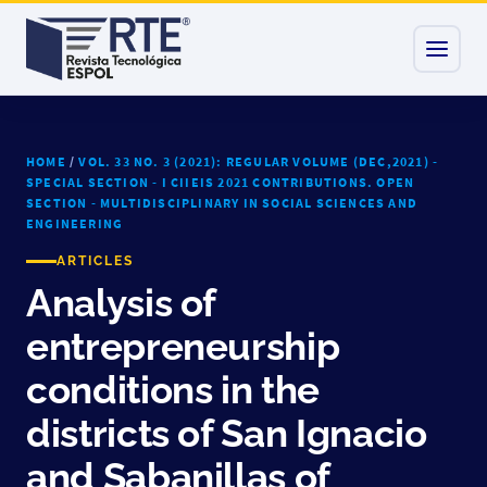
HOME
/
VOL. 33 NO. 3 (2021): REGULAR VOLUME (DEC,2021) -
SPECIAL SECTION - I CIIEIS 2021 CONTRIBUTIONS. OPEN
SECTION - MULTIDISCIPLINARY IN SOCIAL SCIENCES AND
ENGINEERING
ARTICLES
Analysis of
entrepreneurship
conditions in the
districts of San Ignacio
and Sabanillas of