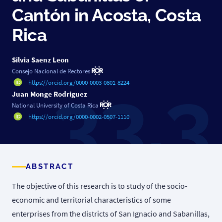
Cantón in Acosta, Costa
Rica
Silvia Saenz Leon
Consejo Nacional de Rectores
https://orcid.org/0000-0003-0801-8224
Juan Monge Rodriguez
National University of Costa Rica
https://orcid.org/0000-0002-0507-1110
ABSTRACT
The objective of this research is to study of the socio-
economic and territorial characteristics of some
enterprises from the districts of San Ignacio and Sabanillas,