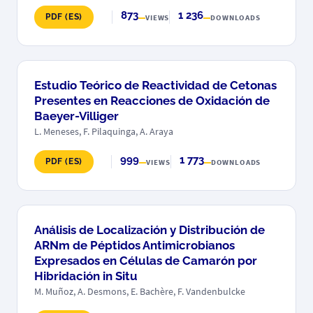
873
1 236
PDF (ES)
VIEWS
DOWNLOADS
Estudio Teórico de Reactividad de Cetonas
Presentes en Reacciones de Oxidación de
Baeyer-Villiger
L. Meneses, F. Pilaquinga, A. Araya
999
1 773
PDF (ES)
VIEWS
DOWNLOADS
Análisis de Localización y Distribución de
ARNm de Péptidos Antimicrobianos
Expresados en Células de Camarón por
Hibridación in Situ
M. Muñoz, A. Desmons, E. Bachère, F. Vandenbulcke