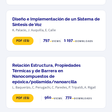
Diseño e Implementación de un Sistema de
Síntesis de Voz
K. Palacio, J. Auquilla, E. Calle
797
1 197
PDF (ES)
VIEWS
DOWNLOADS
Relación Estructura, Propiedades
Térmicas y de Barrera en
Nanocompuestos de
epóxica/poliamida/nanoarcilla
L. Baquerizo, C. Perugachi, C. Paredes, P. Tripaldi, A. Rigail
960
772
PDF (ES)
VIEWS
DOWNLOADS