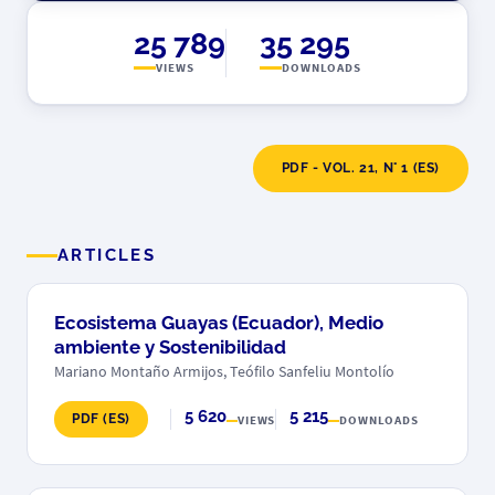
25 789
35 295
VIEWS
DOWNLOADS
PDF - VOL. 21, N° 1 (ES)
ARTICLES
Ecosistema Guayas (Ecuador), Medio
ambiente y Sostenibilidad
Mariano Montaño Armijos, Teófilo Sanfeliu Montolío
5 620
5 215
PDF (ES)
VIEWS
DOWNLOADS