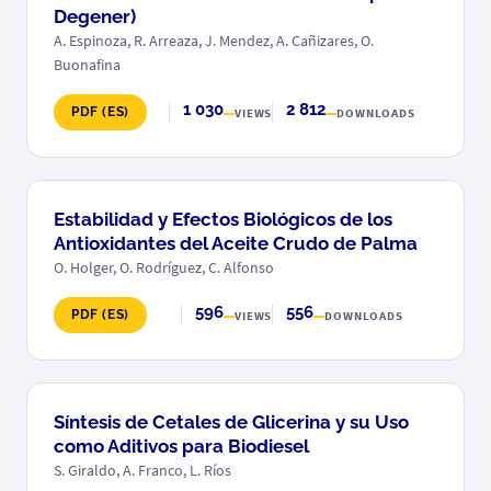
Degener)
A. Espinoza, R. Arreaza, J. Mendez, A. Cañizares, O.
Buonafina
1 030
2 812
PDF (ES)
VIEWS
DOWNLOADS
Estabilidad y Efectos Biológicos de los
Antioxidantes del Aceite Crudo de Palma
O. Holger, O. Rodríguez, C. Alfonso
596
556
PDF (ES)
VIEWS
DOWNLOADS
Síntesis de Cetales de Glicerina y su Uso
como Aditivos para Biodiesel
S. Giraldo, A. Franco, L. Ríos